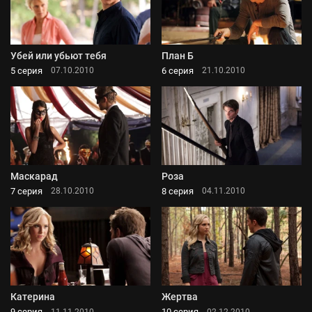
Убей или убьют тебя
План Б
5 серия
6 серия
07.10.2010
21.10.2010
Маскарад
Роза
7 серия
8 серия
28.10.2010
04.11.2010
Катерина
Жертва
9 серия
10 серия
11.11.2010
02.12.2010