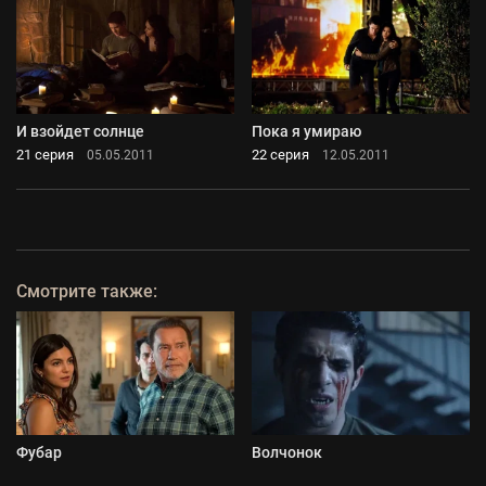
И взойдет солнце
Пока я умираю
21 серия
22 серия
05.05.2011
12.05.2011
Смотрите также:
Фубар
Волчонок