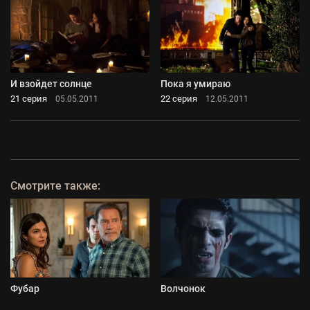
И взойдет солнце
Пока я умираю
21 серия
22 серия
05.05.2011
12.05.2011
Смотрите также:
Фубар
Волчонок