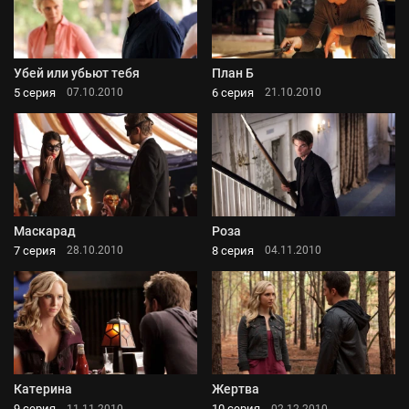
Убей или убьют тебя
План Б
5 серия
6 серия
07.10.2010
21.10.2010
Маскарад
Роза
7 серия
8 серия
28.10.2010
04.11.2010
Катерина
Жертва
9 серия
10 серия
11.11.2010
02.12.2010