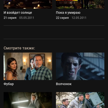
И взойдет солнце
Пока я умираю
21 серия
22 серия
05.05.2011
12.05.2011
Смотрите также:
Фубар
Волчонок