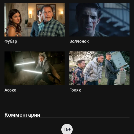
Фубар
Волчонок
Асока
Голяк
Комментарии
16+