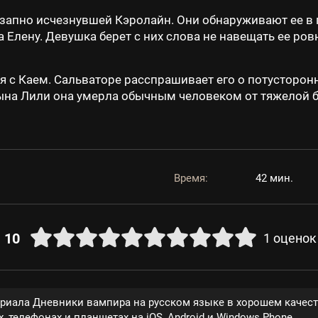
запно исчезнувшей Кэролайн. Они обнаруживают ее в 
 Елену. Девушка берет с них слова не навещать ее ров
я с Каем. Сальваторе расспрашивает его о потусторон
сына Лили она умерла обычным человеком от тяжелой б
Время:
42 мин.
10
1
оценок
ериала Дневники вампира на русском языке в хорошем качес
, телефонах и планшетах на iOS, Android и Windows Phone.