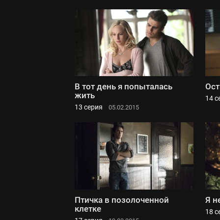
В тот день я попыталась
Ост
жить
14 с
13 серия
05.02.2015
Птичка в позолоченной
Я н
клетке
18 с