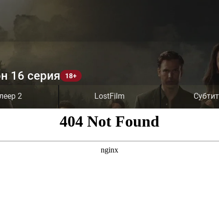
н 16 серия
леер 2
LostFilm
Субти