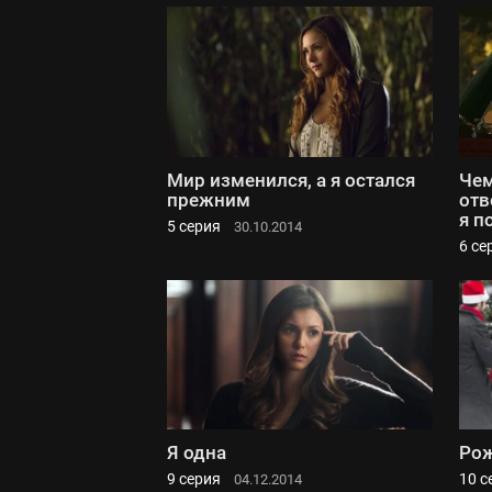
Мир изменился, а я остался
Чем
прежним
отв
я п
5 серия
30.10.2014
6 се
Я одна
Рож
9 серия
10 с
04.12.2014