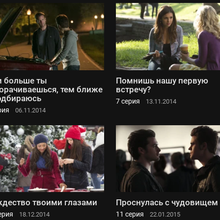
 больше ты
Помнишь нашу первую
орачиваешься, тем ближе
встречу?
одбираюсь
7 серия
13.11.2014
рия
06.11.2014
дество твоими глазами
Проснулась с чудовищем
ерия
11 серия
18.12.2014
22.01.2015