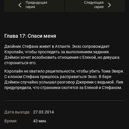
Предыдущая
Следующая
серия
серия
Глава 17: Спаси меня
Двойник Стефана живет в Атланте. Энзо сопровождает
Кэролайн, чтобы проследить за выполнением задания.
Дэймон хочет возобновить отношения с Еленой, но девушка
сторониться его.
Кэролайн не хватило решительности, чтобы убить Тома Эвери.
С клоном Стефана пришлось расправиться Энзо. В баре
Дэймон случайно услышал разговор Джереми с ведьмой. Лив
предупредила, что странники охотятся за Еленой и Стефаном.
Дата выхода:
27.03.2014
Время:
43 мин.