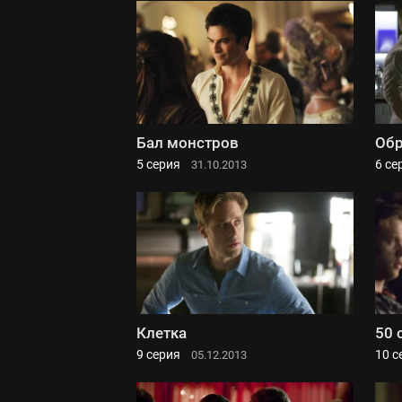
Бал монстров
Обр
5 серия
6 се
31.10.2013
Клетка
50 
9 серия
10 с
05.12.2013