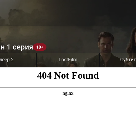
н 1 серия
леер 2
LostFilm
Субти