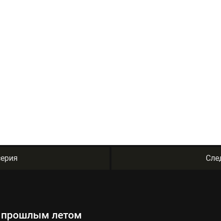
ерия
Сле
ал прошлым летом