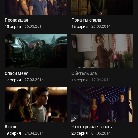
Пропавшая
Пока ты спала
15 серия
16 серия
06.03.2014
20.03.2014
Спаси меня
Обитель зла
17 серия
18 серия
27.03.2014
17.04.2014
В огне
Что скрывает ложь
19 серия
20 серия
24.04.2014
01.05.2014