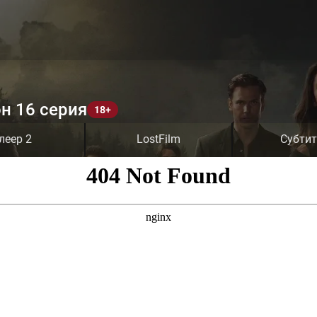
н 16 серия
леер 2
LostFilm
Субти