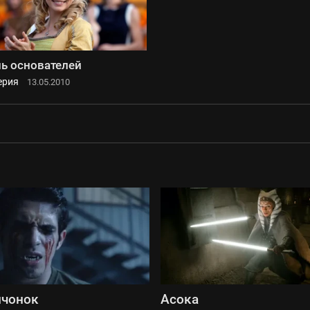
ь основателей
ерия
13.05.2010
лчонок
Асока